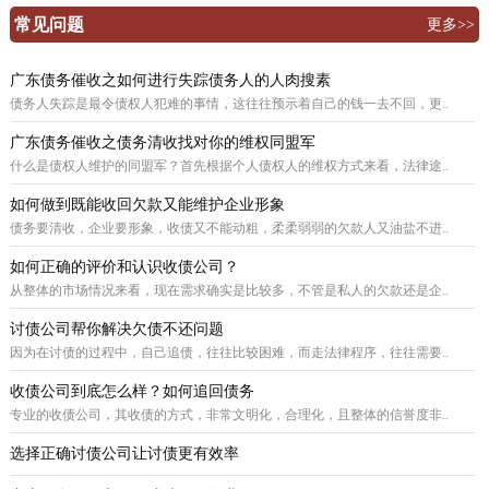
常见问题
更多>>
广东债务催收之如何进行失踪债务人的人肉搜素
债务人失踪是最令债权人犯难的事情，这往往预示着自己的钱一去不回，更..
广东债务催收之债务清收找对你的维权同盟军
什么是债权人维护的同盟军？首先根据个人债权人的维权方式来看，法律途..
如何做到既能收回欠款又能维护企业形象
债务要清收，企业要形象，收债又不能动粗，柔柔弱弱的欠款人又油盐不进..
如何正确的评价和认识收债公司？
从整体的市场情况来看，现在需求确实是比较多，不管是私人的欠款还是企..
讨债公司帮你解决欠债不还问题
因为在讨债的过程中，自己追债，往往比较困难，而走法律程序，往往需要..
收债公司到底怎么样？如何追回债务
专业的收债公司，其收债的方式，非常文明化，合理化，且整体的信誉度非..
选择正确讨债公司让讨债更有效率