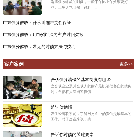
选择催收帐款的时间，一般下午比上午效果要好
些。上午人气旺盛，锐利，..
广东债务催收：什么叫连带责任保证
广东债务催收：用“激将”法向客户讨回欠款
广东债务催收：常见的讨债方法与技巧
客户案例
更多>>
合伙债务清偿的基本制度有哪些
当合伙企业及其合伙人的财产足以清偿各自的债务
时，各债权人应当遵循债..
追讨债绝招
发生经济联系前，了解对方企业的资信是最基本的
工作。对于企业来说，先..
告诉你讨债的关键要素