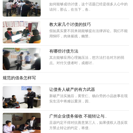
如何能够成功讨债，这个话题已经是很多人心中的
诘问，那么，在当下，各..
教大家几个讨债的技巧
假如真实要不回来就能够提出法律诉讼。我们不能
用恫吓，肉体摧残，幽禁..
有哪些讨债方法
其次能够应用心理施压法，想方法打击对方的弱
点。对付欠债者时，成都讨..
规范的借条怎样写
让债务人破产的有力武器
新破产法实施后，黄世仁、杨白劳的小品故事在现
实生活中将难以重演，因..
广州企业债务催收 不能转让与..
且该约定不得对抗善意第三人，如果债权人违反双
方禁止转让的约定，将债..