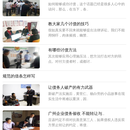
如何能够成功讨债，这个话题已经是很多人心中的
诘问，那么，在当下，各..
教大家几个讨债的技巧
假如真实要不回来就能够提出法律诉讼。我们不能
用恫吓，肉体摧残，幽禁..
有哪些讨债方法
其次能够应用心理施压法，想方法打击对方的弱
点。对付欠债者时，成都讨..
规范的借条怎样写
让债务人破产的有力武器
新破产法实施后，黄世仁、杨白劳的小品故事在现
实生活中将难以重演，因..
广州企业债务催收 不能转让与..
且该约定不得对抗善意第三人，如果债权人违反双
方禁止转让的约定，将债..