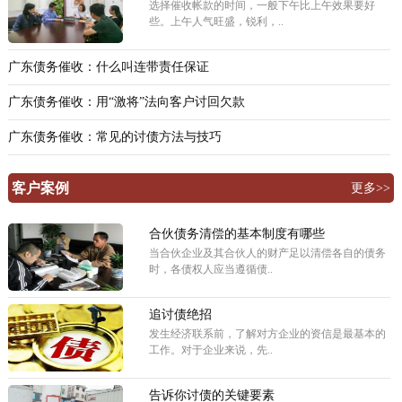
选择催收帐款的时间，一般下午比上午效果要好
些。上午人气旺盛，锐利，..
广东债务催收：什么叫连带责任保证
广东债务催收：用“激将”法向客户讨回欠款
广东债务催收：常见的讨债方法与技巧
客户案例
更多>>
合伙债务清偿的基本制度有哪些
当合伙企业及其合伙人的财产足以清偿各自的债务
时，各债权人应当遵循债..
追讨债绝招
发生经济联系前，了解对方企业的资信是最基本的
工作。对于企业来说，先..
告诉你讨债的关键要素