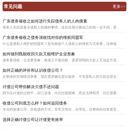
常见问题
更多>>
广东债务催收之如何进行失踪债务人的人肉搜素
债务人失踪是最令债权人犯难的事情，这往往预示着自己的钱一去不回，更..
广东债务催收之债务清收找对你的维权同盟军
什么是债权人维护的同盟军？首先根据个人债权人的维权方式来看，法律途..
如何做到既能收回欠款又能维护企业形象
债务要清收，企业要形象，收债又不能动粗，柔柔弱弱的欠款人又油盐不进..
如何正确的评价和认识收债公司？
从整体的市场情况来看，现在需求确实是比较多，不管是私人的欠款还是企..
讨债公司帮你解决欠债不还问题
因为在讨债的过程中，自己追债，往往比较困难，而走法律程序，往往需要..
收债公司到底怎么样？如何追回债务
专业的收债公司，其收债的方式，非常文明化，合理化，且整体的信誉度非..
选择正确讨债公司让讨债更有效率