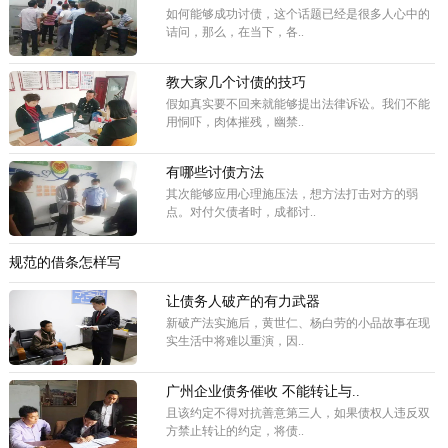
如何能够成功讨债，这个话题已经是很多人心中的
诘问，那么，在当下，各..
教大家几个讨债的技巧
假如真实要不回来就能够提出法律诉讼。我们不能
用恫吓，肉体摧残，幽禁..
有哪些讨债方法
其次能够应用心理施压法，想方法打击对方的弱
点。对付欠债者时，成都讨..
规范的借条怎样写
让债务人破产的有力武器
新破产法实施后，黄世仁、杨白劳的小品故事在现
实生活中将难以重演，因..
广州企业债务催收 不能转让与..
且该约定不得对抗善意第三人，如果债权人违反双
方禁止转让的约定，将债..