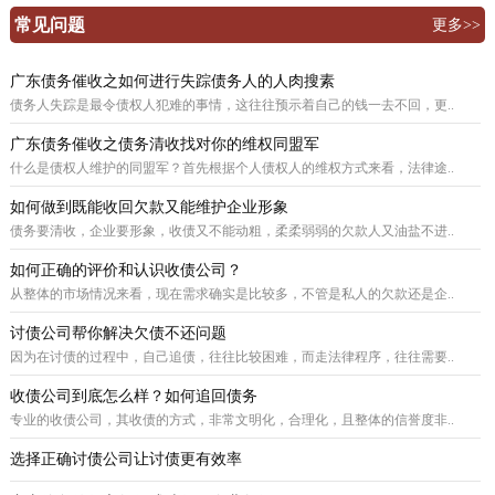
常见问题
更多>>
广东债务催收之如何进行失踪债务人的人肉搜素
债务人失踪是最令债权人犯难的事情，这往往预示着自己的钱一去不回，更..
广东债务催收之债务清收找对你的维权同盟军
什么是债权人维护的同盟军？首先根据个人债权人的维权方式来看，法律途..
如何做到既能收回欠款又能维护企业形象
债务要清收，企业要形象，收债又不能动粗，柔柔弱弱的欠款人又油盐不进..
如何正确的评价和认识收债公司？
从整体的市场情况来看，现在需求确实是比较多，不管是私人的欠款还是企..
讨债公司帮你解决欠债不还问题
因为在讨债的过程中，自己追债，往往比较困难，而走法律程序，往往需要..
收债公司到底怎么样？如何追回债务
专业的收债公司，其收债的方式，非常文明化，合理化，且整体的信誉度非..
选择正确讨债公司让讨债更有效率