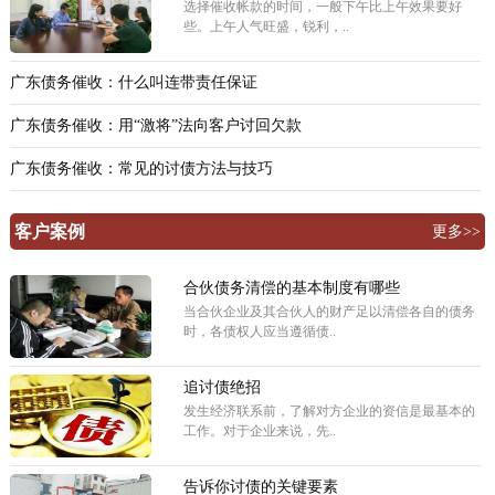
选择催收帐款的时间，一般下午比上午效果要好
些。上午人气旺盛，锐利，..
广东债务催收：什么叫连带责任保证
广东债务催收：用“激将”法向客户讨回欠款
广东债务催收：常见的讨债方法与技巧
客户案例
更多>>
合伙债务清偿的基本制度有哪些
当合伙企业及其合伙人的财产足以清偿各自的债务
时，各债权人应当遵循债..
追讨债绝招
发生经济联系前，了解对方企业的资信是最基本的
工作。对于企业来说，先..
告诉你讨债的关键要素