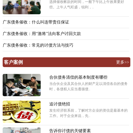
选择催收帐款的时间，一般下午比上午效果要好
些。上午人气旺盛，锐利，..
广东债务催收：什么叫连带责任保证
广东债务催收：用“激将”法向客户讨回欠款
广东债务催收：常见的讨债方法与技巧
客户案例
更多>>
合伙债务清偿的基本制度有哪些
当合伙企业及其合伙人的财产足以清偿各自的债务
时，各债权人应当遵循债..
追讨债绝招
发生经济联系前，了解对方企业的资信是最基本的
工作。对于企业来说，先..
告诉你讨债的关键要素