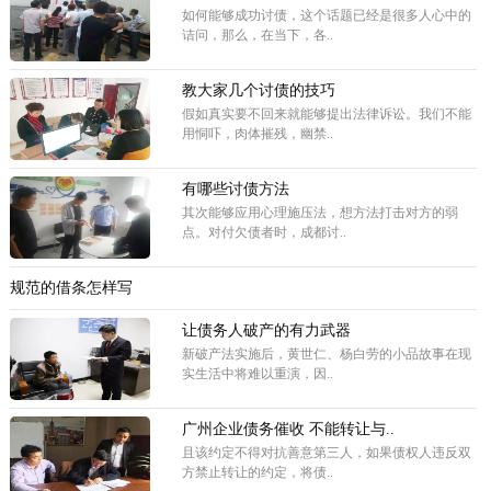
如何能够成功讨债，这个话题已经是很多人心中的
诘问，那么，在当下，各..
教大家几个讨债的技巧
假如真实要不回来就能够提出法律诉讼。我们不能
用恫吓，肉体摧残，幽禁..
有哪些讨债方法
其次能够应用心理施压法，想方法打击对方的弱
点。对付欠债者时，成都讨..
规范的借条怎样写
让债务人破产的有力武器
新破产法实施后，黄世仁、杨白劳的小品故事在现
实生活中将难以重演，因..
广州企业债务催收 不能转让与..
且该约定不得对抗善意第三人，如果债权人违反双
方禁止转让的约定，将债..