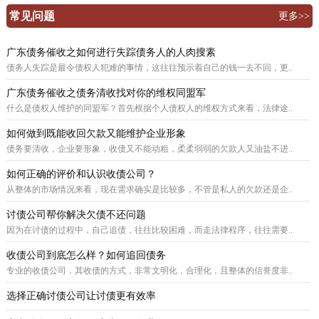
常见问题
更多>>
广东债务催收之如何进行失踪债务人的人肉搜素
债务人失踪是最令债权人犯难的事情，这往往预示着自己的钱一去不回，更..
广东债务催收之债务清收找对你的维权同盟军
什么是债权人维护的同盟军？首先根据个人债权人的维权方式来看，法律途..
如何做到既能收回欠款又能维护企业形象
债务要清收，企业要形象，收债又不能动粗，柔柔弱弱的欠款人又油盐不进..
如何正确的评价和认识收债公司？
从整体的市场情况来看，现在需求确实是比较多，不管是私人的欠款还是企..
讨债公司帮你解决欠债不还问题
因为在讨债的过程中，自己追债，往往比较困难，而走法律程序，往往需要..
收债公司到底怎么样？如何追回债务
专业的收债公司，其收债的方式，非常文明化，合理化，且整体的信誉度非..
选择正确讨债公司让讨债更有效率