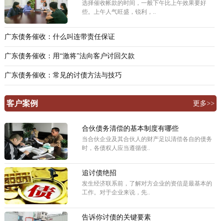
选择催收帐款的时间，一般下午比上午效果要好
些。上午人气旺盛，锐利，..
广东债务催收：什么叫连带责任保证
广东债务催收：用“激将”法向客户讨回欠款
广东债务催收：常见的讨债方法与技巧
客户案例
更多>>
合伙债务清偿的基本制度有哪些
当合伙企业及其合伙人的财产足以清偿各自的债务
时，各债权人应当遵循债..
追讨债绝招
发生经济联系前，了解对方企业的资信是最基本的
工作。对于企业来说，先..
告诉你讨债的关键要素