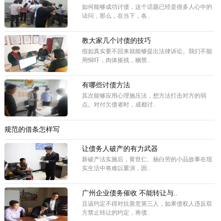
如何能够成功讨债，这个话题已经是很多人心中的
诘问，那么，在当下，各..
教大家几个讨债的技巧
假如真实要不回来就能够提出法律诉讼。我们不能
用恫吓，肉体摧残，幽禁..
有哪些讨债方法
其次能够应用心理施压法，想方法打击对方的弱
点。对付欠债者时，成都讨..
规范的借条怎样写
让债务人破产的有力武器
新破产法实施后，黄世仁、杨白劳的小品故事在现
实生活中将难以重演，因..
广州企业债务催收 不能转让与..
且该约定不得对抗善意第三人，如果债权人违反双
方禁止转让的约定，将债..