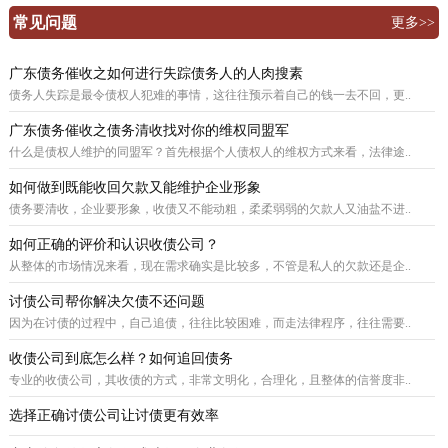
常见问题
更多>>
广东债务催收之如何进行失踪债务人的人肉搜素
债务人失踪是最令债权人犯难的事情，这往往预示着自己的钱一去不回，更..
广东债务催收之债务清收找对你的维权同盟军
什么是债权人维护的同盟军？首先根据个人债权人的维权方式来看，法律途..
如何做到既能收回欠款又能维护企业形象
债务要清收，企业要形象，收债又不能动粗，柔柔弱弱的欠款人又油盐不进..
如何正确的评价和认识收债公司？
从整体的市场情况来看，现在需求确实是比较多，不管是私人的欠款还是企..
讨债公司帮你解决欠债不还问题
因为在讨债的过程中，自己追债，往往比较困难，而走法律程序，往往需要..
收债公司到底怎么样？如何追回债务
专业的收债公司，其收债的方式，非常文明化，合理化，且整体的信誉度非..
选择正确讨债公司让讨债更有效率